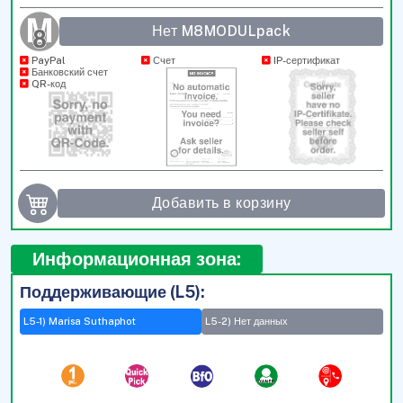
Нет M8MODULpack
PayPal
Счет
IP-сертификат
Банковский счет
QR-код
Добавить в корзину
Информационная зона:
Поддерживающие (L5):
L5-1) Marisa Suthaphot
L5-2) Нет данных