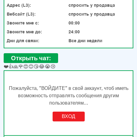
Адрес (L3):
спросить у продавца
Вебсайт (L3):
спросить у продавца
Звоните мне с:
00:00
Звоните мне до:
24:00
Дни для связи:
Все дни недели
Открыть чат:
❤️
👍
🙏
🌹
😍
😊
😘
😂
😭
😢
Пожалуйста, "ВОЙДИТЕ" в свой аккаунт, чтоб иметь
возможность отправлять сообщения другим
пользователям...
ВХОД