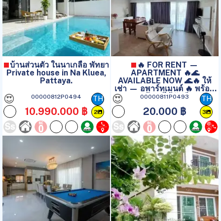
บ้านส่วนตัว ในนาเกลือ พัทยา
🔥 FOR RENT —
Private house in Na Kluea,
APARTMENT 🔥🌊
Pattaya.
AVAILABLE NOW 🌊🔥 ให้
เช่า — อพาร์ทเมนต์ 🔥 พร้อม
เข้าอยู่ได้ทันที
😍
😍
00000812P0494
00000811P0493
TH
TH
10.990.000 ฿
20.000 ฿
2
3