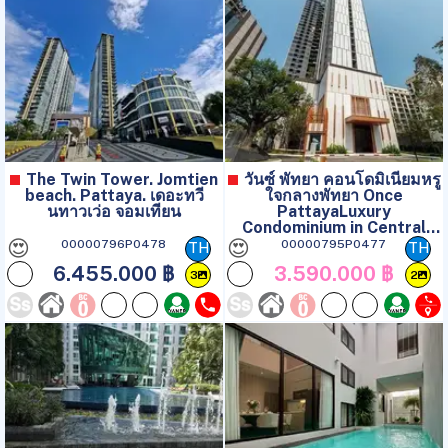
The Twin Tower. Jomtien
วันซ์ พัทยา คอนโดมิเนียมหรู
beach. Pattaya. เดอะทวี
ใจกลางพัทยา Once
นทาวเว่อ จอมเทียน
PattayaLuxury
Condominium in Central
Pattaya
😍
😍
00000796P0478
00000795P0477
TH
TH
6.455.000 ฿
3.590.000 ฿
3
2