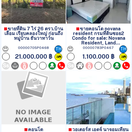
ขายที่ดิน 7 ไร่ 26 ตรว.บ้าน
ขายคอนโด novana
เลื่อม เรียบคลองใหญ่ ก่อนถึง
resident กรมที่ดินซอย2
หมู่บ้าน ธันวาทาว์น
Condo for sale: Novana
Resident, Land
Department Soi 2.
😍
😍
00000705P0468
00000783P0467
TH
TH
21.000.000 ฿
1.100.000 ฿
3
3
คอนโด
วอเตอร์ส เอดจ์ นาจอมเทียน