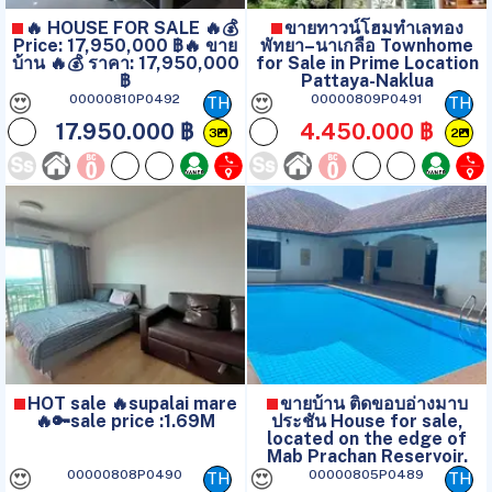
🔥 HOUSE FOR SALE 🔥💰
ขายทาวน์โฮมทำเลทอง
Price: 17,950,000 ฿🔥 ขาย
พัทยา–นาเกลือ Townhome
บ้าน 🔥💰 ราคา: 17,950,000
for Sale in Prime Location
฿
Pattaya-Naklua
😍
😍
00000810P0492
00000809P0491
TH
TH
17.950.000 ฿
4.450.000 ฿
3
2
HOT sale 🔥supalai mare
ขายบ้าน ติดขอบอ่างมาบ
🔥🔑sale price :1.69M
ประชัน House for sale,
located on the edge of
Mab Prachan Reservoir.
😍
😍
00000808P0490
00000805P0489
TH
TH