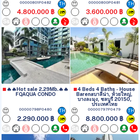
😍
😍
00000801P0482
00000800P0481
TH
TH
4.800.000 ฿
3.600.000 ฿
2
2
🔥🔥Hot sale 2.29Mb.🔥🔥
4 Beds 4 Baths - House
FQAQUA CONDO
Barenaบาลีน่า, ห้วยใหญ่,
บางละมุง, ชลบุรี 20150,
ประเทศไทย
😍
😍
00000798P0480
00000797P0479
TH
TH
2.290.000 ฿
8.800.000 ฿
3
3