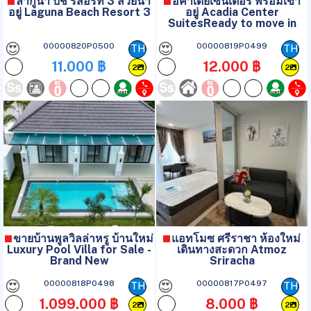
ลากูน่า บีช รีสอร์ท 3 สวยน่า
อคาเดียเซนเตอร์ พร้อมเข้า
อยู่ Laguna Beach Resort 3
อยู่ Acadia Center
SuitesReady to move in
😍
😍
00000820P0500
00000819P0499
TH
TH
11.000 ฿
12.000 ฿
2
2
ขายบ้านพูลวิลล่าหรู บ้านใหม่
แอทโมซ ศรีราชา ห้องใหม่
Luxury Pool Villa for Sale -
เดินทางสะดวก Atmoz
Brand New
Sriracha
😍
😍
00000818P0498
00000817P0497
TH
TH
1.099.000 ฿
8.000 ฿
2
2