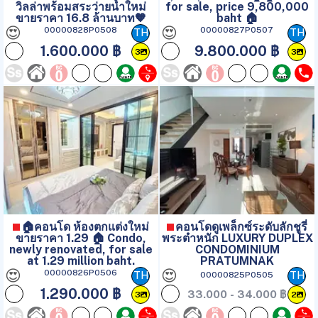
วิลล่าพร้อมสระว่ายน้ำใหม่
for sale, price 9,800,000
ขายราคา 16.8 ล้านบาท🧡
baht 🏠
😍
😍
00000828P0508
00000827P0507
TH
TH
1.600.000 ฿
9.800.000 ฿
3
3
🏠คอนโด ห้องตกแต่งใหม่
คอนโดดูเพล็กซ์ระดับลักชูรี่
ขายราคา 1.29 🏠 Condo,
พระตำหนัก LUXURY DUPLEX
newly renovated, for sale
CONDOMINIUM
at 1.29 million baht.
PRATUMNAK
😍
😍
00000826P0506
00000825P0505
TH
TH
1.290.000 ฿
33.000 - 34.000 ฿
3
2