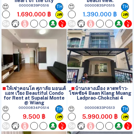
heart of the city
beach view.
😍
😍
00000839P0516
00000835P0515
TH
TH
1.690.000 ฿
1.390.000 ฿
2
2
ให้เช่าคอนโด ศุภาลัย มอนเต้
บ้านกลางเมือง ลาดพร้าว-
แอท เวียง Beautiful Condo
โชคชัย4 Baan Klang Muang
for Rent at Supalai Monte
Ladprao-Chokchai 4
@ Wiang
😍
😍
00000834P0514
00000833P0513
TH
TH
9.500 ฿
5.990.000 ฿
2
2