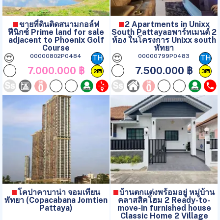
ขายที่ดินติดสนามกอล์ฟ
2 Apartments in Unixx
ฟีนิกซ์ Prime land for sale
South Pattayaอพาร์ทเมนต์ 2
adjacent to Phoenix Golf
ห้อง ในโครงการ Unixx south
Course
พัทยา
😍
😍
00000802P0484
00000799P0483
TH
TH
7.000.000 ฿
7.500.000 ฿
2
3
โคปาคาบาน่า จอมเทียน
บ้านตกแต่งพร้อมอยู่ หมู่บ้าน
พัทยา (Copacabana Jomtien
คลาสสิคโฮม 2 Ready-to-
Pattaya)
move-in furnished house
Classic Home 2 Village