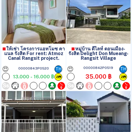
ให้เช่า โครงการแอทโมซ คา
หมู่บ้าน ดีไลท์ ดอนเมือง-
แนล รังสิต For rent: Atmoz
รังสิต Delight Don Mueang-
Canal Rangsit project.
Rangsit Village
😍
😍
00000842P0519
00000843P0520
TH
TH
35.000 ฿
13.000 - 16.000 ฿
2
2