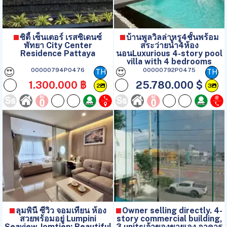
ซิตี้ เซ็นเตอร์ เรสซิเดนซ์
บ้านพูลวิลล่าหรู4ชั้นพร้อม
พัทยา City Center
สระว่ายน้ำ4ห้อง
Residence Pattaya
นอนLuxurious 4-story pool
villa with 4 bedrooms
😍
😍
00000794P0476
00000792P0475
TH
TH
1.300.000 ฿
25.780.000 $
2
3
ลุมพินี ซีวิว จอมเทียน ห้อง
Owner selling directly. 4-
สวยพร้อมอยู่ Lumpini
story commercial building,
Seaview Jomtien: Beautiful
3 unitsเจ้าของขายเอง อาคาร