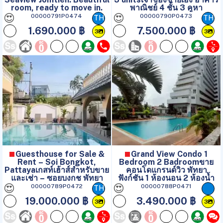
room, ready to move in.
พาณิชย์ 4 ชั้น 3 คูหา
😍
😍
00000791P0474
00000790P0473
TH
TH
1.690.000 ฿
7.500.000 ฿
3
3
Guesthouse for Sale &
Grand View Condo 1
Rent – Soi Bongkot,
Bedroom 2 Badroomขาย
Pattayaเกสท์เฮ้าส์สำหรับขาย
คอนโดแกรนด์วิว พัทยา
และเช่า – ซอยบงกช พัทยา
ฟังก์ชัน 1 ห้องนอน 2 ห้องน้ำ
😍
😍
00000789P0472
00000788P0471
TH
19.000.000 ฿
3.490.000 ฿
3
3