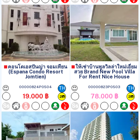
คอนโดเอสปันญ่า จอมเทียน
ให้เช่าบ้านพูลวิลล่าใหม่เอี่ยม
(Espana Condo Resort
สวย Brand New Pool Villa
Jomtien)
For Rent Nice House
😍
😍
00000824P0504
00000823P0503
TH
TH
19.000 ฿
78.000 ฿
2
2