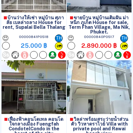
บ้านว่างให้เช่า หมู่บ้าน ศุภา
ขายบ้าน หมู่บ้านเติมฝัน ม่า
ลัย เบลล่าถลาง House for
หนิก ภูเก็ต House for sale,
rent, Supalai Bella Thalang
Term Fhan Village, Ma Nik,
Phuket.
😍
😍
00000841P0518
00000840P0517
TH
TH
25.000 ฿
2.890.000 ฿
2
2
เฟื่องฟ้าคอนโดเทล คอนโด
วิลล่าพร้อมสระว่ายน้ำส่วน
ใจกลางเมือง Fuengfah
ตัว วิวหาดราไวย์ Villa with
CondotelCondo in the
private pool and Rawai