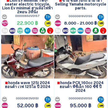
Lion Ev Minimal Two-
ขาย ชิ้นส่วนรถ ยามาฮา
seater electric tricycle.
Selling Yamaha motorcycle
Lion Ev minimal สามล้อไฟฟ้า
parts.
2ตอน 3ที่นั่ง
😍
😍
00000650V0157
00000619V0155
TH
TH
22.900 ฿
8.000 - 21.000 ฿
3
3
honda wave 125i 2024
honda PCX 160cc 2024
ฮอนด้า เวฟ 125ไอ ปี 2024
ฮอนด้า พีซีเอ็ก 160 ซีซี ปี
2024
😍
😍
00000613V0151
00000612V0150
TH
TH
52.000 ฿
95.000 ฿
3
3