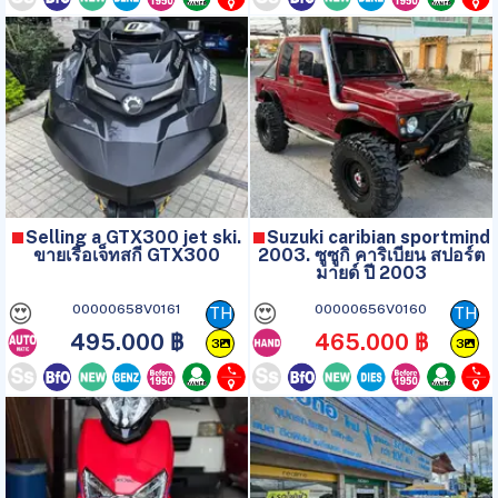
Selling a GTX300 jet ski.
Suzuki caribian sportmind
ขายเรือเจ็ทสกี GTX300
2003. ซูซูกิ คาริเบียน สปอร์ต
มายด์ ปี 2003
😍
😍
00000658V0161
00000656V0160
TH
TH
495.000 ฿
465.000 ฿
3
3