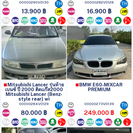
😍
😍
00000290V0130
00000282V0128
TH
TH
13.900 ฿
16.900 ฿
2
2
Mitsubishi Lancer รุ่นท้าย
BMW E60-MIXCAR
เบนซ์ ปี 2000 ติดแก๊ส2000
PREMIUM
Mitsubishi Lancer (Benz-
style rear) wi
😍
😍
00000284V0129
00000273V0139
TH
TH
80.000 ฿
249.000 ฿
2
8