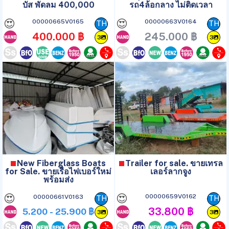
บัส พัดลม 400,000
รถ4ล้อกลาง ไม่ติดเวลา
😍
😍
00000665V0165
00000663V0164
TH
TH
400.000 ฿
245.000 ฿
3
3
New Fiberglass Boats
Trailer for sale. ขายเทรล
for Sale. ขายเรือไฟเบอร์ใหม่
เลอร์ลากจูง
พร้อมส่ง
😍
😍
00000659V0162
00000661V0163
TH
TH
33.800 ฿
5.200 - 25.900 ฿
3
3