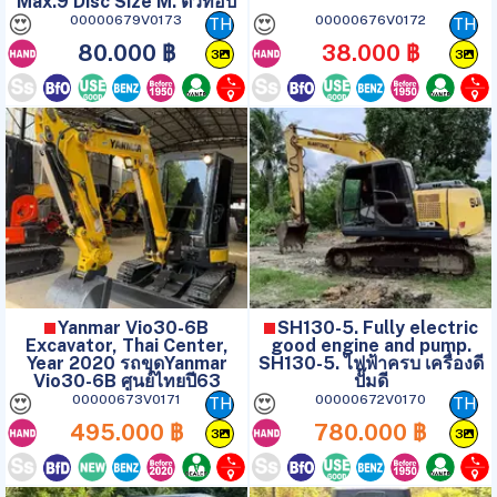
Max.9 Disc Size M. ตัวท้อป
😍
😍
00000679V0173
00000676V0172
TH
TH
80.000 ฿
38.000 ฿
3
3
Yanmar Vio30-6B
SH130-5. Fully electric
Excavator, Thai Center,
good engine and pump.
Year 2020 รถขุดYanmar
SH130-5. ไฟฟ้าครบ เครื่องดี
Vio30-6B ศูนย์ไทยปี63
ปั๊มดี
😍
😍
00000673V0171
00000672V0170
TH
TH
495.000 ฿
780.000 ฿
3
3