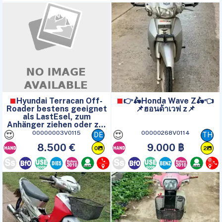
Hyundai Terracan Off-
👉🛵Honda Wave Z🛵👈
Roader bestens geeignet
📌ฮอนด้าเวฟ z📌
als LastEsel, zum
Anhänger ziehen oder zur
Fernreise.
😍
😍
00000003V0115
00000268V0114
DE
TH
8.500 €
9.000 ฿
0
2