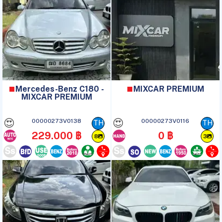
Mercedes-Benz C180 -
MIXCAR PREMIUM
MIXCAR PREMIUM
😍
😍
00000273V0138
00000273V0116
TH
TH
229.000 ฿
0 ฿
8
3