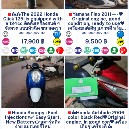
🛵🛵The 2022 Honda
Yamaha Fino 2011—-🖤
Click 125i is equipped with
Original engine, good
a 124cc,ติดตั้งเครื่องยนต์ 4
condition, ready to use🖤
จังหวะ แบบหัวฉีด ขนาดควา
เครื่องยนต์เดิม สภาพดี พร้อม
ใช้
😍
😍
00000306V0131
00000305V0132
TH
TH
17.900 ฿
9.500 ฿
2
2
Honda Scoopy i Fuel
🛵Honda Airblade 2006
Injection👉✅ Easy Start,
color black Red🖤Original
New Battery👉สตาร์ทติด
engine, in good con🖤เครื่อง
ง่าย แบตเตอรี่ใหม่
เดิมๆ เครื่องดี 🛵