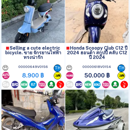
Selling a cute electric
Honda Scoopy Club C12 ปี
bicycle. ขาย จักรยานไฟฟ้า
2024 ฮอนด้า สกูปปี้ คลับ C12
ทรงน่ารัก
ปี 2024
😍
😍
00000649V0156
00000618V0154
TH
TH
8.900 ฿
50.000 ฿
3
3