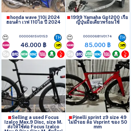
honda wave 110i 2024
1999 Yamaha Gp1200 เรือ
ฮอนด้า เวฟ 110ไอ ปี 2024
ญี่ปุ่นมือเดียวพร้อมใช้
😍
😍
00000615V0153
00000681V0174
TH
TH
46.000 ฿
85.000 ฿
3
3
Selling a used Focus
Pinelli sprint z9 size 49
Izalco Max.9 Disc, size M.
ไม่มีรอย ล้อ Vsprint ของ 50
ส่งให้ใช้ต่อ Focus Izalco
mm