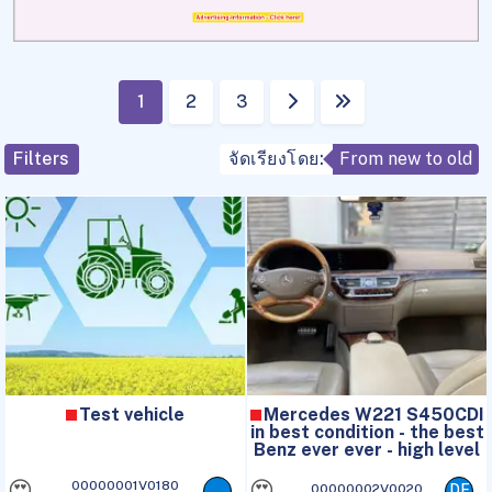
1
2
3
Filters
จัดเรียงโดย:
From new to old
Test vehicle
Mercedes W221 S450CDI
in best condition - the best
Benz ever ever - high level
😍
😍
00000001V0180
00000002V0020
DE