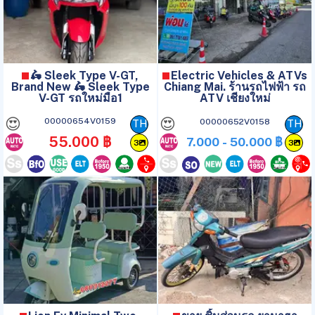
🛵 Sleek Type V-GT,
Electric Vehicles & ATVs
Brand New 🛵 Sleek Type
Chiang Mai. ร้านรถไฟฟ้า รถ
V-GT รถใหม่มือ1
ATV เชียงใหม่
😍
😍
00000654V0159
00000652V0158
TH
TH
55.000 ฿
7.000 - 50.000 ฿
3
3