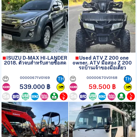
ISUZU D-MAX HI-LANDER
Used ATV Z 200 one
2018. ตัวจบสำหรับสายซื้อสด
owner. ATV มือสอง Z 200
รถบ้านเจ้าของมือเดียว
😍
😍
00000671V0169
00000670V0168
TH
TH
539.000 ฿
59.500 ฿
3
3