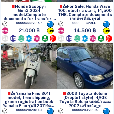
Honda Scoopy-i
🛵For Sale: Honda Wave
Gen3,2024
100, electric start, 14,500
model.Complete
THB. Complete documents
documents for transfer +
เอกสารที่สมบูรณ์
tax paid until 2023ภาษีถึง
😍
😍
00000333V0147
00000316V0145
TH
TH
ปี2023
21.000 ฿
14.500 ฿
2
2
🛵 Yamaha Fino 2011
2002 Toyota Soluna
model, free shipping,
(Droplet style), 4AGE
green registration book
Toyota Soluna หยดน้ำ 🚗🚗
Yamaha Fino รุ่นปี 2011จัดส่ง
2002 เครื่อง4age
ฟรี
😍
😍
00000296V0143
00000294V0134
TH
TH