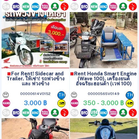
For Rent! Sidecar and
Rent Honda Smart Engine
Trailer. ให้เช่า! รถพ่วงข้าง
(Wave 100). เครื่องยนต์
และ พ่วงข้าง
อัจฉริยะฮอนด้า (เวฟ 100)
😍
😍
00000614V0152
00000565V0149
TH
TH
3.000 ฿
350 - 3.000 ฿
3
4