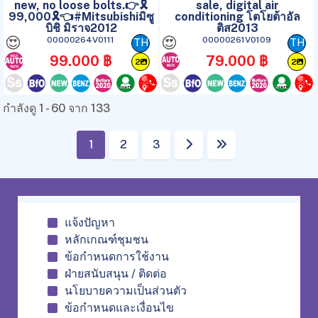
new, no loose bolts.👉🎗️
sale, digital air
99,000🎗️👈#Mitsubishiมิซู
conditioning โตโยต้าอัล
บิชิ มิราจ2012
ติส2013
😍
😍
00000264V0111
00000261V0109
TH
TH
99.000 ฿
79.000 ฿
2
2
กำลังดู 1 - 60 จาก 133
1
2
3
แจ้งปัญหา
หลักเกณฑ์ชุมชน
ข้อกำหนดการใช้งาน
ฝ่ายสนับสนุน / ติดต่อ
นโยบายความเป็นส่วนตัว
ข้อกำหนดและเงื่อนไข