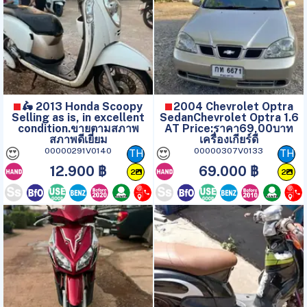
🛵 2013 Honda Scoopy
2004 Chevrolet Optra
Selling as is, in excellent
SedanChevrolet Optra 1.6
condition.ขายตามสภาพ
AT Price:ราคา69,00บาท
สภาพดีเยี่ยม
เครื่องเกียร์ดี
😍
😍
00000291V0140
00000307V0133
TH
TH
12.900 ฿
69.000 ฿
2
2