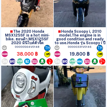
The 2020 Honda
Honda Scoopy i, 2010
MSX125SF is a hot mini-
model.The engine is in
bike. ฮอนด้า MSX125SF
good condition and ready
2020 มินิไบค์ตัวจี้ด
to use.Honda รุ่น Scoopy i ปี
😍
😍
00000564V0148
00000331V0146
TH
TH
38.000 ฿
19.800 ฿
3
2