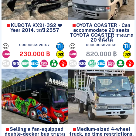
KUBOTA KX91-3S2 ❤️
OYOTA COASTER - Can
Year 2014. รถปี 2557
accommodate 20 seats
TOYOTA COASTER วางเบาะ
20 ที่นั่งได้
😍
😍
00000669V0167
00000668V0166
TH
TH
230.000 ฿
820.000 ฿
3
3
Selling a fan-equipped
Medium-sized 4-wheel
double-decker bus ขายรถ
truck, no time restrictions.