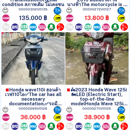
condition สภาพเดิม ไม่เคยชน
นางฟ้าThe motorcycle is in
good
😍
😍
00000302V0135
00000272V0127
TH
TH
135.000 ฿
13.800 ฿
2
2
Honda wave110i ฮอนด้า
🛵2023 Honda Wave 125i
เวฟ110ไอ✅The car has all
🏍️LED (Electric Start),
necessary
top-of-the-line
documentation.✅รถมี
modelHonda Wave 125i
เอกสารครบทุกอย่าง
LED ปี 2023
😍
😍
00000269V0126
00000270V0125
TH
TH
36.000 ฿
38.900 ฿
2
3