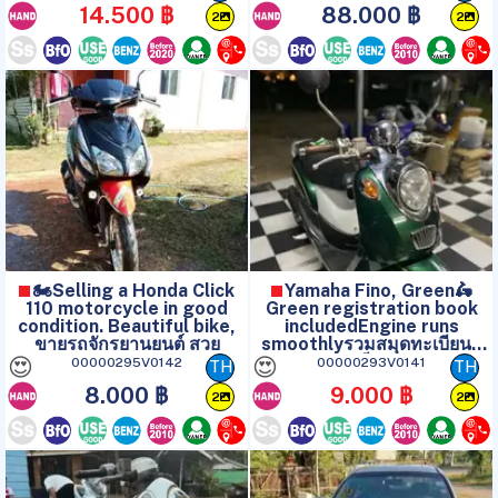
14.500 ฿
88.000 ฿
2
2
🏍️Selling a Honda Click
Yamaha Fino, Green🛵
110 motorcycle in good
Green registration book
condition. Beautiful bike,
includedEngine runs
ขายรถจักรยานยนต์ สวย
smoothlyรวมสมุดทะเบียนสี
เขียว
😍
😍
00000295V0142
00000293V0141
TH
TH
8.000 ฿
9.000 ฿
2
2