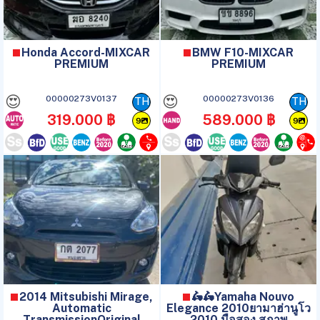
Honda Accord-MIXCAR
BMW F10-MIXCAR
PREMIUM
PREMIUM
😍
😍
00000273V0137
00000273V0136
TH
TH
319.000 ฿
589.000 ฿
9
9
2014 Mitsubishi Mirage,
🛵🛵Yamaha Nouvo
Automatic
Elegance 2010ยามาฮ่านูโว
TransmissionOriginal
2010 มือสอง สภาพ