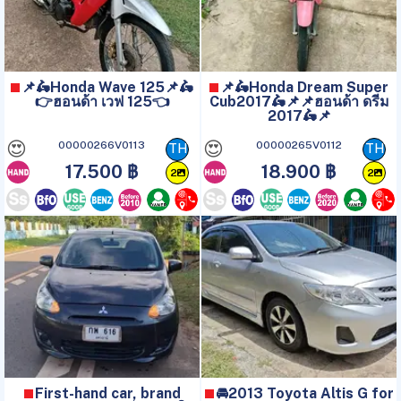
📌🛵Honda Wave 125📌🛵
📌🛵Honda Dream Super
👉ฮอนด้า เวฟ 125👈
Cub2017🛵📌📌ฮอนด้า ดรีม
2017🛵📌
😍
😍
00000266V0113
00000265V0112
TH
TH
17.500 ฿
18.900 ฿
2
2
First-hand car, brand
🚘2013 Toyota Altis G for