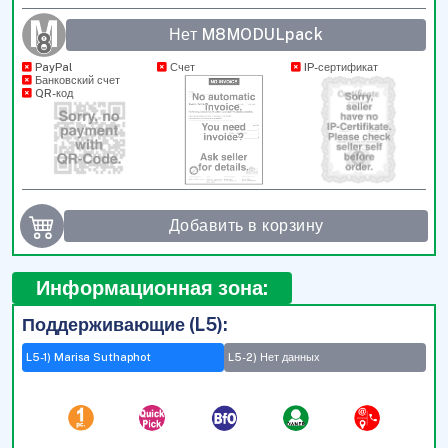
Нет M8MODULpack
PayPal
Счет
IP-сертификат
Банковский счет
QR-код
Добавить в корзину
Информационная зона:
Поддерживающие (L5):
L5-1) Marisa Suthaphot
L5-2) Нет данных