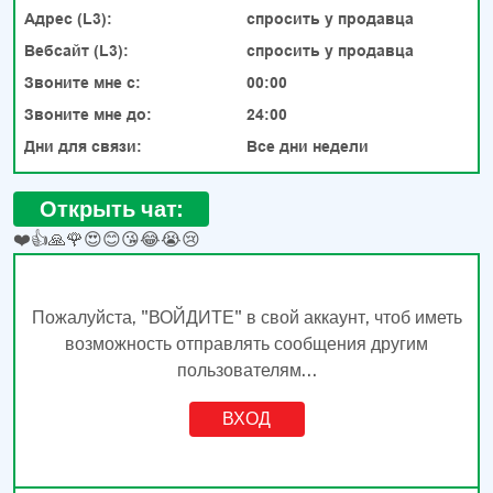
Адрес (L3):
спросить у продавца
Вебсайт (L3):
спросить у продавца
Звоните мне с:
00:00
Звоните мне до:
24:00
Дни для связи:
Все дни недели
Открыть чат:
❤️
👍
🙏
🌹
😍
😊
😘
😂
😭
😢
Пожалуйста, "ВОЙДИТЕ" в свой аккаунт, чтоб иметь
возможность отправлять сообщения другим
пользователям...
ВХОД