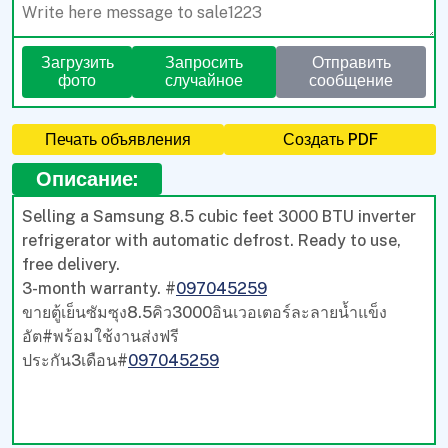
Загрузить
Запросить
Отправить
фото
случайное
сообщение
Печать объявления
Создать PDF
Описание:
Selling a Samsung 8.5 cubic feet 3000 BTU inverter
refrigerator with automatic defrost. Ready to use,
free delivery.
3-month warranty. #
097045259
ขายตู้เย็นซัมซุง8.5คิว3000อินเวอเตอร์ละลายน้ำแข็ง
อัต#พร้อมใช้งานส่งฟรี
ประกัน3เดือน#
097045259