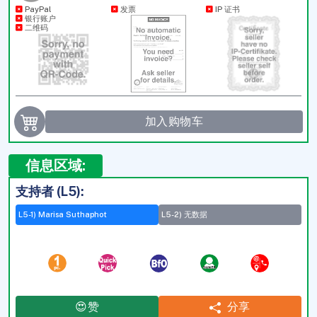
PayPal
发票
IP 证书
银行账户
二维码
加入购物车
信息区域:
支持者 (L5):
L5-1) Marisa Suthaphot
L5-2) 无数据
分享
😍赞