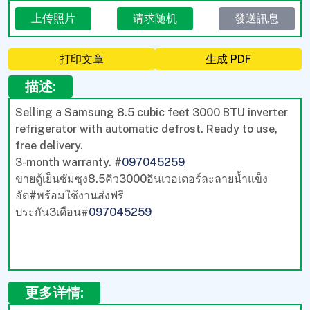
上传照片
请求随机
發送訊息
打印文章
生成 PDF
描述:
Selling a Samsung 8.5 cubic feet 3000 BTU inverter
refrigerator with automatic defrost. Ready to use,
free delivery.
3-month warranty. #
097045259
ขายตู้เย็นซัมซุง8.5คิว3000อินเวอเตอร์ละลายน้ำแข็ง
อัต#พร้อมใช้งานส่งฟรี
ประกัน3เดือน#
097045259
更多详情: