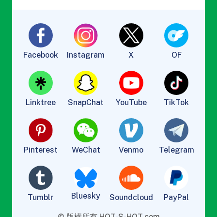
Facebook
Instagram
X
OF
Linktree
SnapChat
YouTube
TikTok
Pinterest
WeChat
Venmo
Telegram
Bluesky
Tumblr
Soundcloud
PayPal
© 版權所有 HOT-S-HOT.com