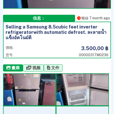
信息：
離線 7 month ago
Selling a Samsung 8.5cubic feet inverter
refrigeratorwith automatic defrost. ละลายน้ำ
แข็งอัตโนมัติ
3.500,00 ฿
價格:
货号
00000317M0236
畫廊
视频
文件